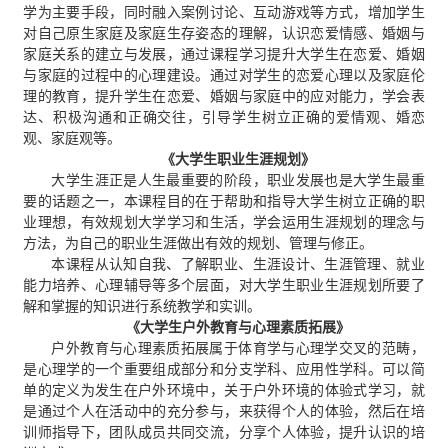
学为主要手段，同时融入案例讨论、互动游戏等方式，增加学生
对自己原生家庭及家庭生存姿态的理解，认识恋爱情感、婚姻与
家庭关系的建立与发展，通过课程学习提升大学生在恋爱、婚姻
与家庭的过程中的心理建设。通过对学生的恋爱心理以及家庭伦
理的教育，提升学生在恋爱、婚姻与家庭中的应对能力，学会表
达、积极沟通和正确交往，引导学生树立正确的爱情观、婚恋
观、家庭观等。
《大学生职业生涯规划》
大学生涯正是人生最重要的阶段，职业发展也是大学生最重
要的话题之一，本课程目的在于帮助和指导大学生树立正确的职
业理想，有效规划大学学习和生活，学会运用生涯规划的理念与
方法，为自己的职业生涯做出有效的规划、管理与修正。
本课程从认知自我、了解职业、生涯设计、生涯管理、就业
能力培养、心理辅导等多个层面，对大学生职业生涯规划所要了
解和掌握的知识进行系统教学和实训。
《大学生户外教育与心理素质拓展》
户外教育与心理素质拓展属于体育学与心理学交叉的范畴，
是心理学的一个重要组成部分和分支学科、应用性学科。可以简
单的定义为发生在户外环境中，关于户外环境的体验式学习，就
是通过个人在活动中的充分参与，来获得个人的体验，然后在培
训师指导下，团队成员共同交流，分享个人体验，提升认识的培