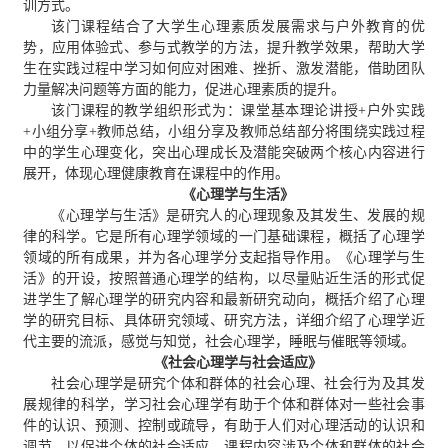
训方式。
该门课程结合了大学生心理素质发展需求与户外教育的优
势，应用体验式、参与式教学的方法，提升教学效果，帮助大学
生在实践过程中学习如何应对困难、挫折、激发潜能，借助团队
力量解决问题等方面的能力，促进心理素质的提升。
该门课程的教学组织形式为：课堂基本理论讲授+户外实践
+小组分享+教师总结，小组分享及教师总结部分将围绕实践过程
中的学生心理变化，突出心理成长及潜能突破两个核心内容进行
展开，体现心理健康教育在课程中的作用。
《心理学与生活》
《心理学与生活》是研究人的心理现象及其发生、发展的规
律的科学。它是所有心理学领域的一门基础课程，概括了心理学
领域的所有成果，并为各心理学分支起指导作用。《心理学与生
活》的开设，按照普通心理学的结构，以尽量贴近生活的形式促
进学生了解心理学的研究内容和最新研究动向，概括介绍了心理
学的研究目标、具体研究领域、研究方法，详细介绍了心理学近
代主要的流派，感觉与知觉，社会心理学，睡眠与催眠等领域。
《社会心理学与社会适应》
社会心理学是研究个体和群体的社会心理、社会行为及其发
展规律的科学，学习社会心理学有助于个体和群体对一些社会事
件的认识、预测、控制或疏导，有助于人们对心理活动的认识和
调节，以促进个体的社会适应。课程内容涉及个体和群体的社会