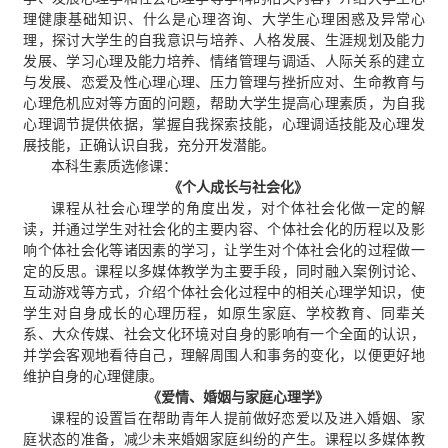
理健康基础知识、什么是心理咨询、大学生心理困惑及异常心
理，探讨大学生的自我意识与培养、人格发展、生涯规划及能力
发展、学习心理及能力培养、情绪管理与调适、人际关系的建立
与发展、恋爱及性心理心理、压力管理与挫折应对、生命教育与
心理危机应对等方面的问题，帮助大学生提高心理素质，为自我
心理调节提供依据，掌握自我探索技能，心理调适技能及心理发
展技能，正确认识自我，充分开发潜能。
本科生素质选修课：
《个人成长与社会化》
课程从社会心理学的角度出发，对个体社会化做一定的解
读，并通过学生对社会化的主要内容、个体社会化的历程以及影
响个体社会化等诸因素的学习，让学生对个体社会化的过程做一
定的反思。课程以多媒体教学为主要手段，同时融入案例讨论、
互动游戏等方式，介绍个体社会化过程中的相关心理学知识，使
学生对自身成长的心理历程，如原生家庭、学校教育、同辈关
系、大众传媒、社会文化环境对自身的影响有一个全面的认识，
并学会客观地看待自己，理解周围人和事务的变化，以便更好地
维护自身的心理健康。
《爱情、婚姻与家庭心理学》
课程的设置旨在帮助青年人提前做好恋爱以及进入婚姻、家
庭状态的准备，减少未来婚姻家庭纠纷的产生。课程以多媒体教