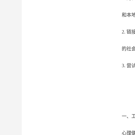
和本
2.
的社
3.
一、
心理