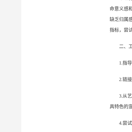
命意义感
缺乏归属
指标，尝
二、
1.
2.
3.
具特色的
4.