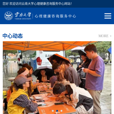
您好 欢迎访问云南大学心理健康咨询服务中心网站！
中心动态
MORE +