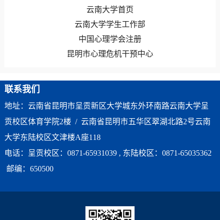
云南大学首页
云南大学学生工作部
中国心理学会注册
昆明市心理危机干预中心
联系我们
地址：云南省昆明市呈贡新区大学城东外环南路云南大学呈
贡校区体育学院2楼 / 云南省昆明市五华区翠湖北路2号云南
大学东陆校区文津楼A座118
电话：呈贡校区：0871-65931039 , 东陆校区：0871-65035362
邮编：650500